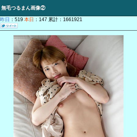
無毛つるまん画像②
昨日
：519
本日
：147 累計：1661921