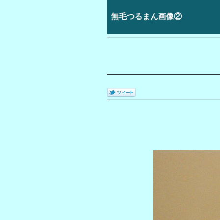
無毛つるまん画像②