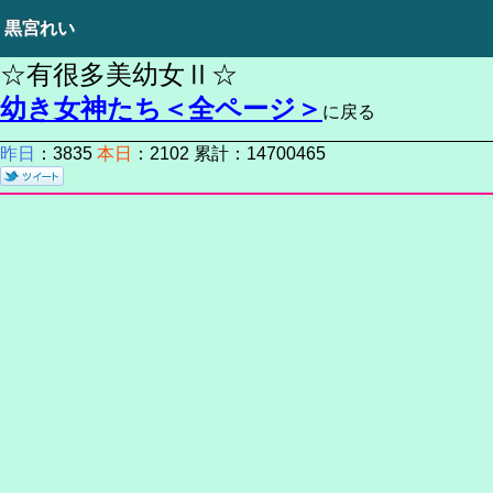
黒宮れい
☆有很多美幼女Ⅱ☆
幼き女神たち＜全ページ＞
に戻る
昨日
：3835
本日
：2102 累計：14700465