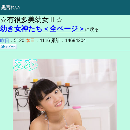
黒宮れい
☆有很多美幼女Ⅱ☆
幼き女神たち＜全ページ＞
に戻る
昨日
：5120
本日
：4116 累計：14694204