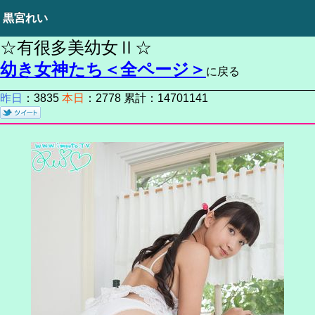
黒宮れい
☆有很多美幼女Ⅱ☆
幼き女神たち＜全ページ＞
に戻る
昨日
：3835
本日
：2778 累計：14701141