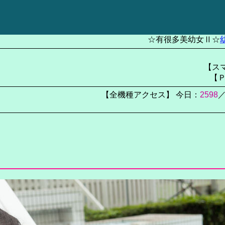
☆有很多美幼女Ⅱ☆
【スマ
【Ｐ
【全機種アクセス】 今日：
2598
／