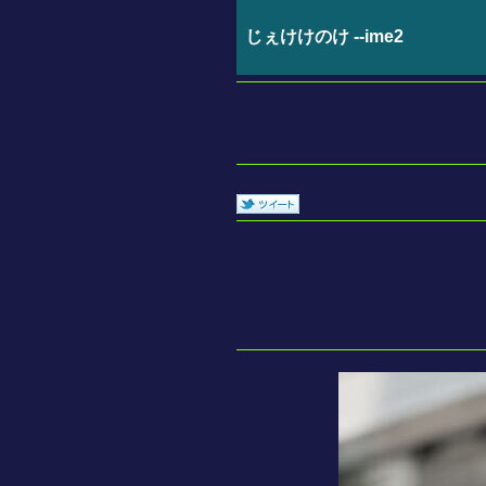
じぇけけのけ --ime2