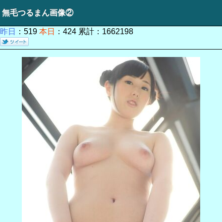
無毛つるまん画像②
昨日
：519
本日
：424 累計：1662198