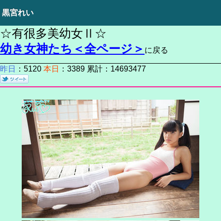
黒宮れい
☆有很多美幼女Ⅱ☆
幼き女神たち＜全ページ＞
に戻る
昨日
：5120
本日
：3389 累計：14693477