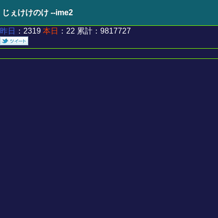
じぇけけのけ --ime2
昨日
：2319
本日
：22 累計：9817727