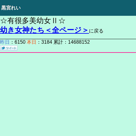
黒宮れい
☆有很多美幼女Ⅱ☆
幼き女神たち＜全ページ＞
に戻る
昨日
：6150
本日
：3184 累計：14688152