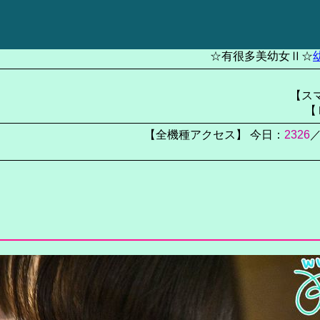
☆有很多美幼女Ⅱ☆
【スマ
【
【全機種アクセス】 今日：
2326
／