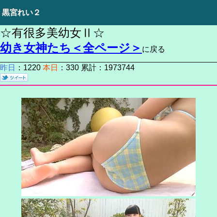
黒宮れい２
☆有很多美幼女Ⅱ☆
幼き女神たち＜全ページ＞
に戻る
昨日
：1220
本日
：330 累計：1973744